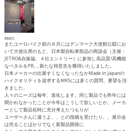
©MKS
またユーロバイク前の８月にはデンマーク大使館公邸にお
いて大使出席のもと、日本製自転車部品の商談会（主催・
JETRO&自振協、４社エントリー）に参加し高品質/高機能
なペタルをPR,，新たな得意先を獲得いたしました。
日本メーカーの出展すくなくなったなかMade in Japanの
ハイクオリティを追求するMKSには多くの質問、要望を頂
きました。
人々のニーズは毎年、進化します。同じ製品でも昨年には
聞かれなかったことが今年はこうして欲しいとか、メーカ
ーとして製品化時に充分考えたつもりが
ユーザーさんに違うよ、、との指摘を受けたり。。展示会
は売ることばかりでなく新製品開発に