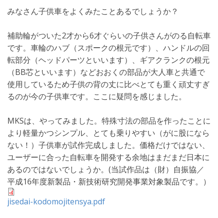
みなさん子供車をよくみたことあるでしょうか？
補助輪がついた2才から6才ぐらいの子供さんがのる自転車
です。車輪のハブ（スポークの根元です）、ハンドルの回
転部分（ヘッドパーツといいます）、ギアクランクの根元
（BB芯といいます）などおおくの部品が大人車と共通で
使用しているため子供の背の丈に比べとても重く頑丈すぎ
るのが今の子供車です。ここに疑問を感じました。
MKSは、やってみました。特殊寸法の部品を作ったことに
より軽量かつシンプル、とても乗りやすい（がに股になら
ない！）子供車が試作完成しました。価格だけではない、
ユーザーに合った自転車を開発する余地はまだまだ日本に
あるのではないでしょうか。(当試作品は（財）自振協／
平成16年度新製品・新技術研究開発事業対象製品です。）
jisedai-kodomojitensya.pdf