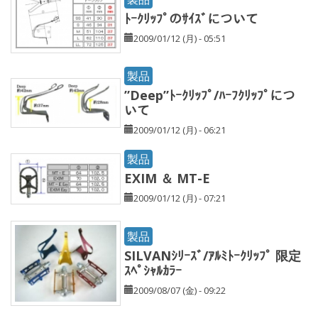
ﾄｰｸﾘｯﾌﾟのｻｲｽﾞについて
2009/01/12 (月) - 05:51
製品
”Deep”ﾄｰｸﾘｯﾌﾟ/ﾊｰﾌｸﾘｯﾌﾟにつ
いて
2009/01/12 (月) - 06:21
製品
EXIM ＆ MT-E
2009/01/12 (月) - 07:21
製品
SILVANｼﾘｰｽﾞ/ｱﾙﾐﾄｰｸﾘｯﾌﾟ 限定
ｽﾍﾟｼｬﾙｶﾗｰ
2009/08/07 (金) - 09:22