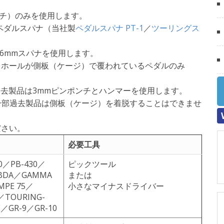
チ）のみを使用します。
mmペダルスパナ（当社製
ペダルスパナ PT-1
／
ツーリングス
用に16mmスパナを使用します。
ホールが側板（ケージ）で覆われているペダルのみ
一部過去製品は3mmピンポンチとハンマーを使用します。
OMPEと一部過去製品は側板（ケージ）を着脱することはできませ
ださい。
必要工具
70／PB-430／
ピックツール
MBDA／GAMMA
または
MPE 75／
小さなマイナスドライバー
／TOURING-
E／GR-9／GR-10