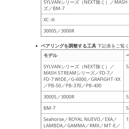
SYLVANシリーズ（NEXT除く）／MASH 
ズ／BM-7
XC-Ⅲ
3000S／3000R
ベアリングを調整する工具
下記表をご覧
モデル
SYLVANシリーズ（NEXT除く）／
MASH STREAMシリーズ／FD-7／
FD-7 WIDE／G-6000／GRAFIGHT-XX
／PB-50／PB-370／PB-430
3000S／3000R
BM-7
Seahorse／ROYAL NUEVO／EXA／
LAMBDA／GAMMA／RMX／MT-E／