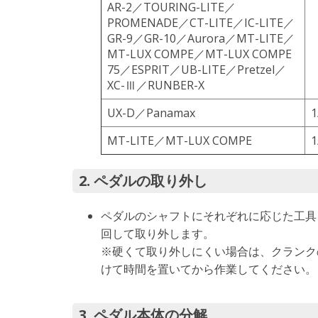
AR-2／TOURING-LITE／
PROMENADE／CT-LITE／IC-LITE／
GR-9／GR-10／Aurora／MT-LITE／
MT-LUX COMPE／MT-LUX COMPE
75／ESPRIT／UB-LITE／Pretzel／
XC-Ⅲ／RUNBER-X
UX-D／Panamax
MT-LITE／MT-LUX COMPE
2. ペダルの取り外し
ペダルのシャフトにそれぞれに応じた工具
回して取り外します。
※硬くて取り外しにくい場合は、クランク
けて時間を置いてから作業してください。
3. ペダル本体の分解