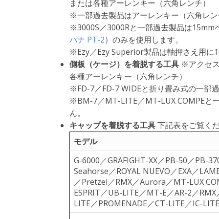
または各種アーレンキー（六角レンチ）
※一部過去製品はアーレンキー（六角レン
※3000S／3000Rと一部過去製品は15
パナ PT-2
）のみを使用します。
※Ezy／Ezy Superior製品は軸押さえ
側板（ケージ）を着脱する工具
※アクセス
各種アーレンキー（六角レンチ）
※FD-7／FD-7 WIDEと折り畳み式の
※BM-7／MT-LITE／MT-LUX C
ん。
キャップを着脱する工具
下記表をご覧く
モデル
G-6000／GRAFIGHT-XX／PB-50／PB-3
Seahorse／ROYAL NUEVO／EXA／LA
／Pretzel／RMX／Aurora／MT-LUX CO
ESPRIT／UB-LITE／MT-E／AR-2／RMX
LITE／PROMENADE／CT-LITE／IC-LIT