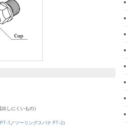
流出しにくいもの）
T-1
／
ツーリングスパナ PT-2
）