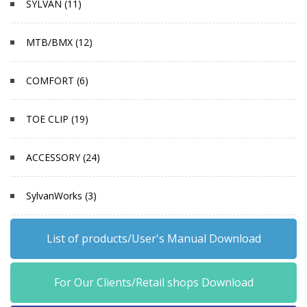
SYLVAN (11)
MTB/BMX (12)
COMFORT (6)
TOE CLIP (19)
ACCESSORY (24)
SylvanWorks (3)
List of products/User's Manual Download
For Our Clients/Retail shops Download