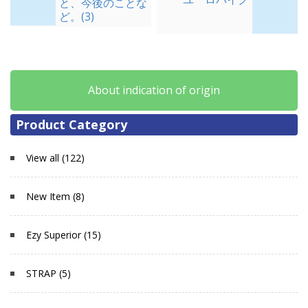
と、今後のことな
ど。(3)
About indication of origin
Product Category
View all (122)
New Item (8)
Ezy Superior (15)
STRAP (5)