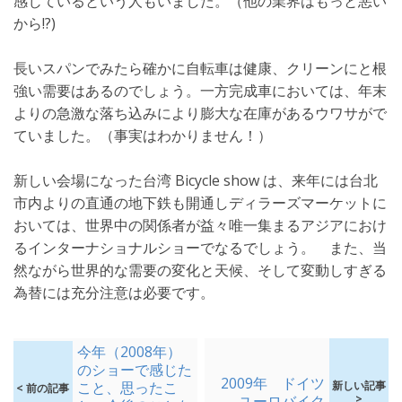
感じているという人もいました。（他の業界はもっと悪い
から!?)
長いスパンでみたら確かに自転車は健康、クリーンにと根
強い需要はあるのでしょう。一方完成車においては、年末
よりの急激な落ち込みにより膨大な在庫があるウワサがで
ていました。（事実はわかりません！）
新しい会場になった台湾 Bicycle show は、来年には台北
市内よりの直通の地下鉄も開通しディラーズマーケットに
おいては、世界中の関係者が益々唯一集まるアジアにおけ
るインターナショナルショーでなるでしょう。 また、当
然ながら世界的な需要の変化と天候、そして変動しすぎる
為替には充分注意は必要です。
今年（2008年）
のショーで感じた
2009年 ドイツ
こと、思ったこ
新しい記事
< 前の記事
ユーロバイク
>