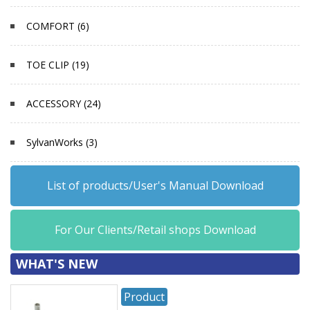
COMFORT (6)
TOE CLIP (19)
ACCESSORY (24)
SylvanWorks (3)
List of products/User's Manual Download
For Our Clients/Retail shops Download
WHAT'S NEW
Product