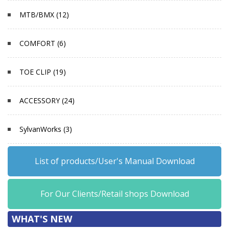
MTB/BMX (12)
COMFORT (6)
TOE CLIP (19)
ACCESSORY (24)
SylvanWorks (3)
List of products/User's Manual Download
For Our Clients/Retail shops Download
WHAT'S NEW