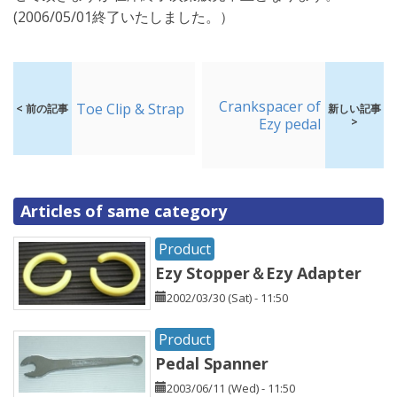
(2006/05/01終了いたしました。）
Crankspacer of
Toe Clip & Strap
< 前の記事
新しい記事
Ezy pedal
>
Articles of same category
Product
Ezy Stopper＆Ezy Adapter
2002/03/30 (Sat) - 11:50
Product
Pedal Spanner
2003/06/11 (Wed) - 11:50