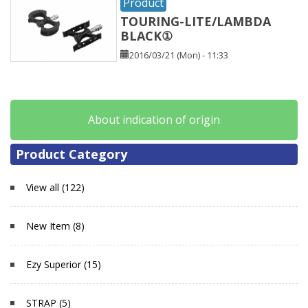
Product
TOURING-LITE/LAMBDA
BLACK①
2016/03/21 (Mon) - 11:33
About indication of origin
Product Category
View all (122)
New Item (8)
Ezy Superior (15)
STRAP (5)