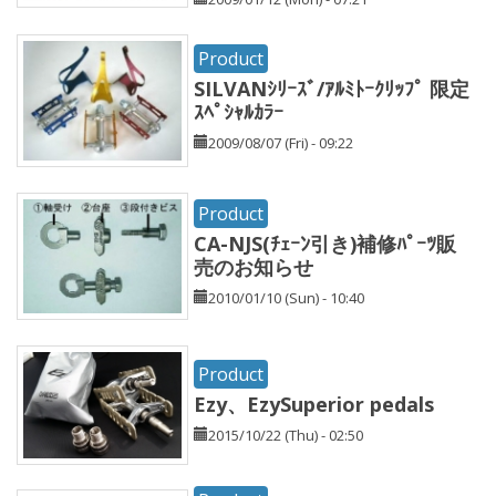
Product
SILVANｼﾘｰｽﾞ/ｱﾙﾐﾄｰｸﾘｯﾌﾟ 限定
ｽﾍﾟｼｬﾙｶﾗｰ
2009/08/07 (Fri) - 09:22
Product
CA-NJS(ﾁｪｰﾝ引き)補修ﾊﾟｰﾂ販
売のお知らせ
2010/01/10 (Sun) - 10:40
Product
Ezy、EzySuperior pedals
2015/10/22 (Thu) - 02:50