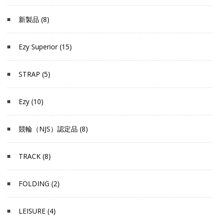
新製品 (8)
Ezy Superior (15)
STRAP (5)
Ezy (10)
競輪（NJS）認定品 (8)
TRACK (8)
FOLDING (2)
LEISURE (4)