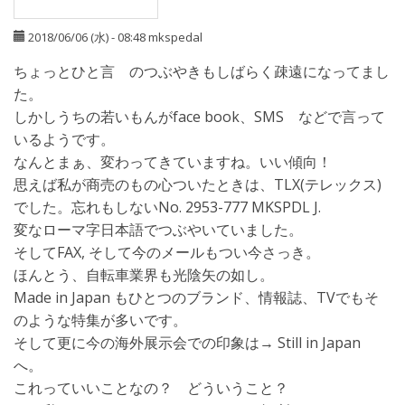
2018/06/06 (水) - 08:48
mkspedal
ちょっとひと言 のつぶやきもしばらく疎遠になってまし
た。
しかしうちの若いもんがface book、SMS などで言って
いるようです。
なんとまぁ、変わってきていますね。いい傾向！
思えば私が商売のもの心ついたときは、TLX(テレックス)
でした。忘れもしないNo. 2953-777 MKSPDL J.
変なローマ字日本語でつぶやいていました。
そしてFAX, そして今のメールもつい今さっき。
ほんとう、自転車業界も光陰矢の如し。
Made in Japan もひとつのブランド、情報誌、TVでもそ
のような特集が多いです。
そして更に今の海外展示会での印象は→ Still in Japan
へ。
これっていいことなの？ どういうこと？