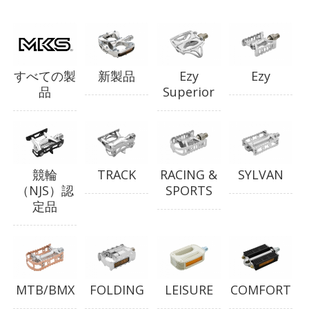
すべての製
新製品
Ezy
Ezy
品
Superior
競輪
TRACK
RACING &
SYLVAN
（NJS）認
SPORTS
定品
MTB/BMX
FOLDING
LEISURE
COMFORT