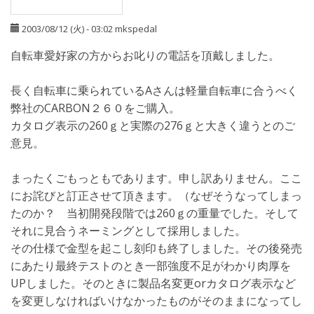
2003/08/12 (火) - 03:02
mkspedal
自転車愛好家の方からお叱りの電話を頂戴しました。
長く自転車に乗られているAさんは軽量自転車に合うべく
弊社のCARBON２６０をご購入。
カタログ表示の260ｇと実際の276ｇと大きく違うとのご
意見。
まったくごもっともであります。申し訳ありません。ここ
にお詫びと訂正させて頂きます。（なぜそうなってしまっ
たのか？ 当初開発段階では260ｇの重量でした。そして
それに見合うネーミングとして採用しました。
その仕様で金型を起こし刻印も終了しました。その後発売
にあたり最終テストのとき一部強度不足がわかり肉厚を
UPしました。そのときに製品名変更orカタログ表示など
を変更しなければいけなかったものがそのままになってし