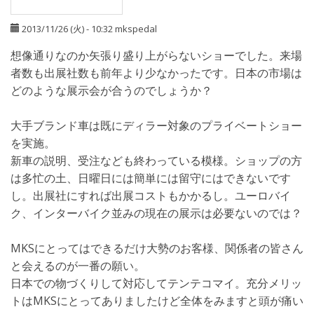
2013/11/26 (火) - 10:32
mkspedal
想像通りなのか矢張り盛り上がらないショーでした。来場
者数も出展社数も前年より少なかったです。日本の市場は
どのような展示会が合うのでしょうか？
大手ブランド車は既にディラー対象のプライベートショー
を実施。
新車の説明、受注なども終わっている模様。ショップの方
は多忙の土、日曜日には簡単には留守にはできないです
し。出展社にすれば出展コストもかかるし。ユーロバイ
ク、インターバイク並みの現在の展示は必要ないのでは？
MKSにとってはできるだけ大勢のお客様、関係者の皆さん
と会えるのが一番の願い。
日本での物づくりして対応してテンテコマイ。充分メリッ
トはMKSにとってありましたけど全体をみますと頭が痛い