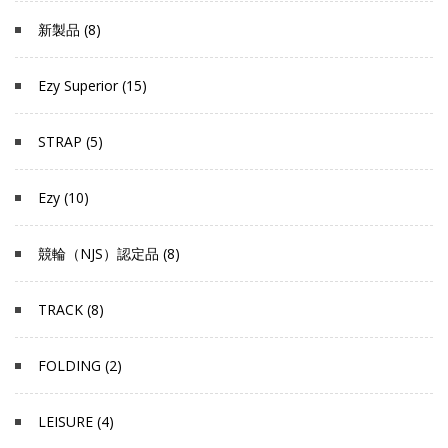
新製品 (8)
Ezy Superior (15)
STRAP (5)
Ezy (10)
競輪（NJS）認定品 (8)
TRACK (8)
FOLDING (2)
LEISURE (4)