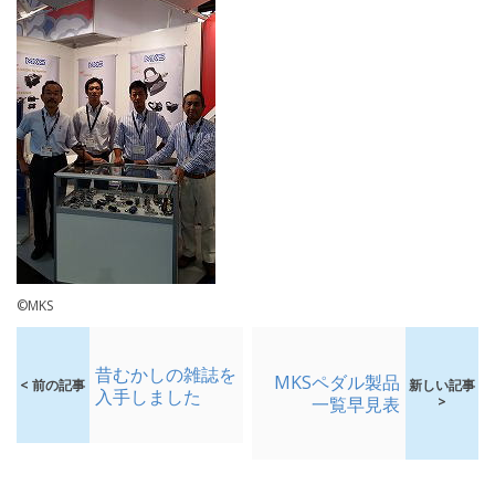
©MKS
昔むかしの雑誌を
MKSペダル製品
< 前の記事
新しい記事
入手しました
一覧早見表
>