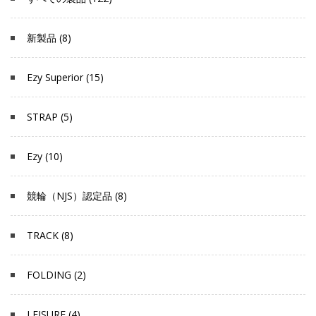
新製品 (8)
Ezy Superior (15)
STRAP (5)
Ezy (10)
競輪（NJS）認定品 (8)
TRACK (8)
FOLDING (2)
LEISURE (4)