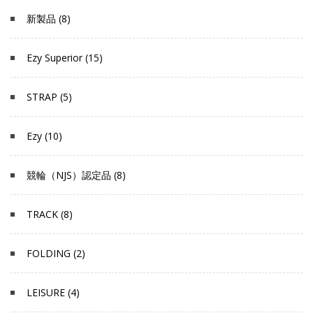
新製品 (8)
Ezy Superior (15)
STRAP (5)
Ezy (10)
競輪（NJS）認定品 (8)
TRACK (8)
FOLDING (2)
LEISURE (4)