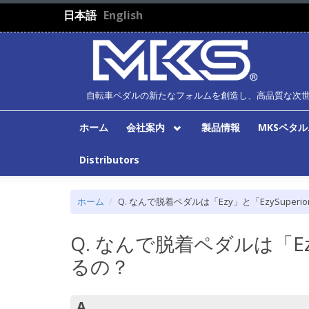
メインコンテンツに移動
日本語
English
自転車ペダルの新たなフォルムを創造し、高品質な次
ホーム
会社案内
製品情報
MKSペタ
Distributors
ホーム
Q. なんで脱着ペダルは「Ezy」と「EzySuper
Q. なんで脱着ペダルは「Ezy
るの？
A.