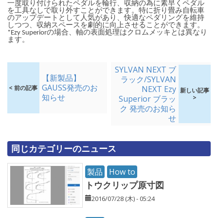
一度取り付けられたペダルを輪行、収納の為に素早くペダル
を工具なしで取り外すことができます。特に折り畳み自転車
のアップデートとして人気があり、快適なペダリングを維持
しつつ、収納スペースを劇的に向上させることができます。
*Ezy Superiorの場合、軸の表面処理はクロムメッキとは異なり
ます。
SYLVAN NEXT ブ
【新製品】
ラック/SYLVAN
GAUSS発売のお
< 前の記事
NEXT Ezy
新しい記事
知らせ
Superior ブラッ
>
ク 発売のお知ら
せ
同じカテゴリーのニュース
製品
How to
トウクリップ原寸図
2016/07/28 (木) - 05:24