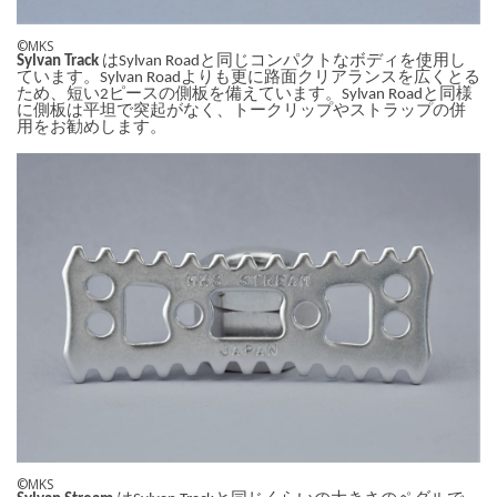
©MKS
Sylvan Track
はSylvan Roadと同じコンパクトなボディを使用し
ています。Sylvan Roadよりも更に路面クリアランスを広くとる
ため、短い2ピースの側板を備えています。Sylvan Roadと同様
に側板は平坦で突起がなく、トークリップやストラップの併
用をお勧めします。
©MKS