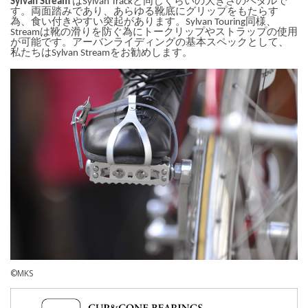
Sylvan Stream
はSylvan Trackと同じくらいの大きさのペダルで
す。両面踏みであり、あらゆる靴底にグリップをもたらす
為、食い付きやすい突起があります。Sylvan Touring同様、
Streamは靴の滑りを防ぐ為にトークリップやストラップの使用
が可能です。アーバンライディングの基本スペックとして、
私たちはSylvan Streamをお勧めします。
©MKS