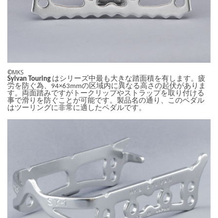
©MKS
Sylvan Touring
はシリーズ中最も大きな踏面積を有します。疲
労を防ぐ為、94×63mmの区域内に異なる高さの起伏がありま
す。両面踏みですがトークリップやストラップを取り付ける
事で滑りを防ぐことが可能です。製品名の通り、このペダル
はツーリングに非常に適したペダルです。