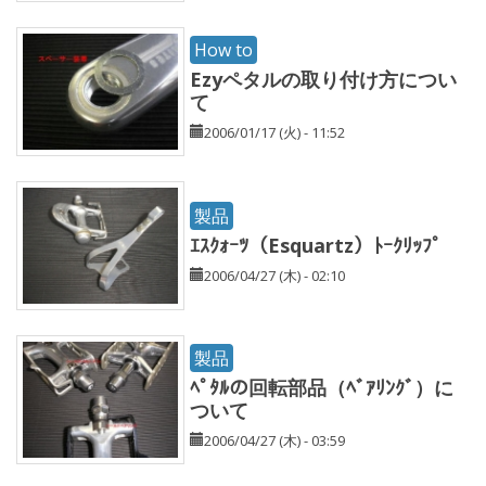
How to
Ezyペタルの取り付け方につい
て
2006/01/17 (火) - 11:52
製品
ｴｽｸｫｰﾂ（Esquartz）ﾄｰｸﾘｯﾌﾟ
2006/04/27 (木) - 02:10
製品
ﾍﾟﾀﾙの回転部品（ﾍﾞｱﾘﾝｸﾞ）に
ついて
2006/04/27 (木) - 03:59