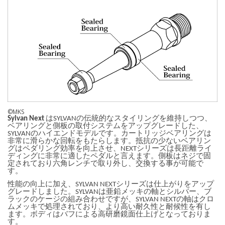
©MKS
Sylvan Next
はSYLVANの伝統的なスタイリングを維持しつつ、
ベアリングと側板の取付システムをアップグレードした、
SYLVANのハイエンドモデルです。カートリッジベアリングは
非常に滑らかな回転をもたらします。抵抗の少ないベアリン
グはペダリング効率を向上させ、NEXTシリーズは長距離ライ
ディングに非常に適したペダルと言えます。側板はネジで固
定されており六角レンチで取り外し、交換する事が可能で
す。
性能の向上に加え、SYLVAN NEXTシリーズは仕上がりをアップ
グレードしました。SYLVANは亜鉛メッキの軸とシルバー、ブ
ラックのケージの組み合わせですが、SYLVAN NEXTの軸はクロ
ムメッキで処理されており、より高い耐久性と耐候性を有し
ます。ボディはバフによる高研磨鏡面仕上げとなっておりま
す。