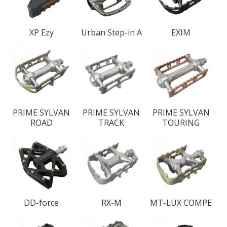
XP Ezy
Urban Step-in A
EXIM
PRIME SYLVAN
PRIME SYLVAN
PRIME SYLVAN
ROAD
TRACK
TOURING
DD-force
RX-M
MT-LUX COMPE