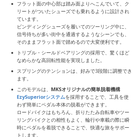
フラット面の中心部は踏み面よりへこんでいて、ク
リートがついたシューズでも乗れるように設計され
ています。
ビンディングシューズを履いてのツーリング中に、
信号待ちが多い街中を通過するようなシーンでも、
そのままフラット面で踏めるので大変便利です。
トリプル・シールドベアリングの採用で、驚くほど
なめらかな高回転性能を実現しました。
スプリングのテンションは、好みで3段階に調整でき
ます。
このモデルは、
MKSオリジナルの簡単脱着機構
EzySuperiorシステム
を採用することで、工具を使
わず簡単にペダル本体の脱着ができます。
ロードバイクはもちろん、折りたたみ自転車やツー
リングバイクとの相性もよく、輪行や車載の際に瞬
時にペダルを着脱できることで、快適な旅をサポー
トします。