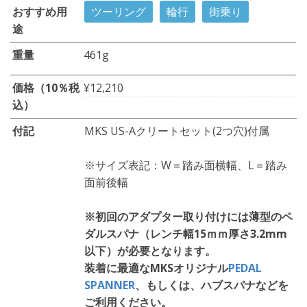
おすすめ用
ツーリング
輪行
街乗り
途
重量
461g
価格（10％税
¥12,210
込）
付記
MKS US-Aクリートセット(2つ穴)付属
※サイズ表記：W＝踏み面横幅、L＝踏み
面前後幅
※初回のアダプター取り付けには薄型のペ
ダルスパナ（レンチ幅15ｍｍ厚さ3.2mm
以下）が必要となります。
装着に最適なMKSオリジナル
PEDAL
SPANNER
、もしくは、ハブスパナなどを
ご利用ください。