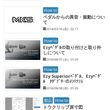
How to
ペダルからの異音・振動につい
て
2014/07/16 (水) - 02:17
How to
Ezyﾍﾟﾀﾞﾙの取り付けと取り外
しについて
2016/06/07 (火) - 01:30
How to
Ezy Superiorﾍﾟﾀﾞﾙ、Ezyﾍﾟﾀﾞ
ﾙ ｱﾀﾞﾌﾟﾀｰのﾒﾝﾃﾅﾝｽ
2016/06/08 (水) - 01:30
製品
How to
トウクリップ原寸図