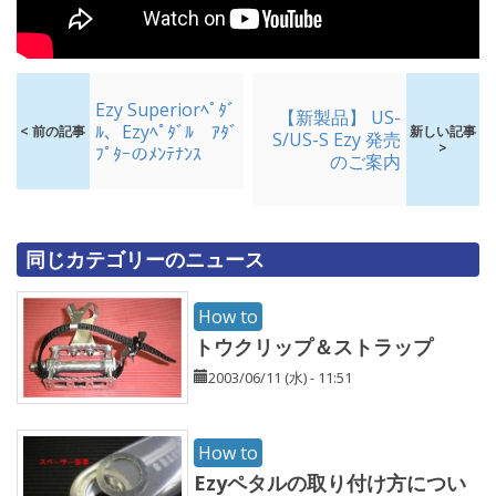
Ezy Superiorﾍﾟﾀﾞ
【新製品】 US-
ﾙ、Ezyﾍﾟﾀﾞﾙ ｱﾀﾞ
< 前の記事
新しい記事
S/US-S Ezy 発売
>
ﾌﾟﾀｰのﾒﾝﾃﾅﾝｽ
のご案内
同じカテゴリーのニュース
How to
トウクリップ＆ストラップ
2003/06/11 (水) - 11:51
How to
Ezyペタルの取り付け方につい